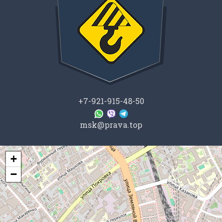
+7-921-915-48-50
msk@prava.top
+
+
−
−